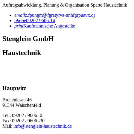
Auftragsabwicklung, Planung & Organisation Sparte Haustechnik
email
z.fpungm@fgratyrva-unhfgrpuavx.qr
phone
09202 9606-14
print
Kaufmännische Angestellte
Stenglein GmbH
Haustechnik
Hauptsitz
Breitenlesau 46
91344 Waischenfeld
Tel.: 09202 / 9606 -0
Fax: 09202 / 9606 -30
Mail:
info@stenglein-haustechnik.de